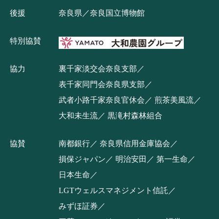
後援
奈良県／奈良国立博物館
特別協賛
協力
裏千家淡交会奈良支部
表千家同門会奈良県支部
武者小路千家奈良官休会
煎茶美風流
大和未生流
黒滝村森林組合
協賛
南都銀行
奈良県信用金庫協会
損保ジャパン
明治安田
第一生命
日本生命
LGTウェルスマネジメント信託
みずほ証券