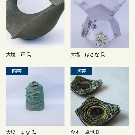
大塩 正 氏
大塩 ほさな 氏
陶芸
陶芸
大塩 まな 氏
金本 卓也 氏