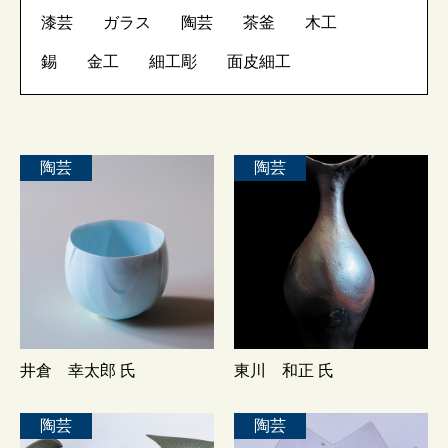
漆芸
ガラス
陶芸
茶釜
木工
錫
金工
細工彫
面皮細工
陶芸
陶芸
井倉 幸太郎 氏
東川 和正 氏
陶芸
陶芸