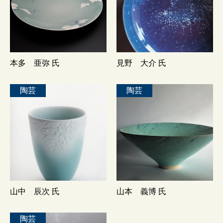
本多 亜弥 氏
見野 大介 氏
陶芸
陶芸
山中 辰次 氏
山本 義博 氏
陶芸