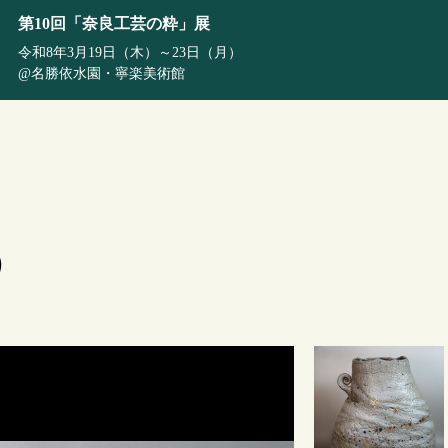
第10回「奈良工芸の粋」展
令和8年3月19日（木）～23日（月）
@
名勝依水園・寧楽美術館
）