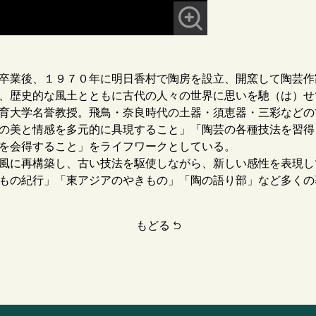
卒業後、１９７０年に明日香村で陶房を設立、開窯して陶芸作
、歴史的な風土とともに古代の人々の世界に思いを馳（は）せ
育大学名誉教授。飛鳥・奈良時代の土器・須恵器・三彩などの
の美と情感を多元的に具現すること」「陶芸の各種技法を習得
を会得すること」をライフワークとしている。
風に再構築し、古い技法を駆使しながら、新しい感性を表現し
もの紀行」「東アジアのやきもの」「陶の語り部」など多くの
もどる