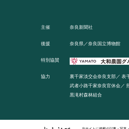
主催
奈良新聞社
後援
奈良県／奈良国立博物館
特別協賛
協力
裏千家淡交会奈良支部
表
武者小路千家奈良官休会
黒滝村森林組合
当サイトに掲載の記事・写真