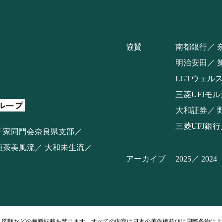
協賛
南都銀行
明治安田
LGTウェル
三菱UFJモ
大和証券
三菱UFJ銀行
千家同門会奈良県支部
煎茶美風流
大和未生流
アーカイブ
2025
2024
・図版などの無断転載を禁じます。すべての内容は日本の著作権並びに国際条約によ