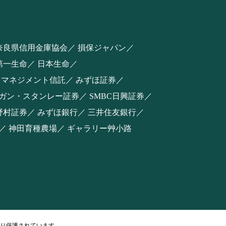
奈良県信用金庫協会
損保ジャパン
第一生命
日本生命
スマネジメント信託
みずほ証券
ルガン・スタンレー証券
SMBC日興証券
野村証券
みずほ銀行
三井住友銀行
神田育種農場
ギャラリー艸小路
り保護されています。