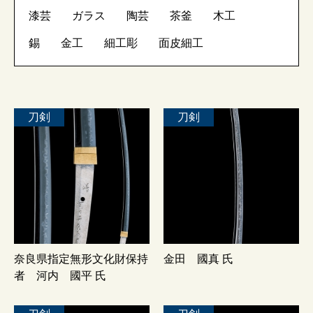
漆芸
ガラス
陶芸
茶釜
木工
錫
金工
細工彫
面皮細工
刀剣
刀剣
奈良県指定無形文化財保持
金田 國真 氏
者 河内 國平 氏