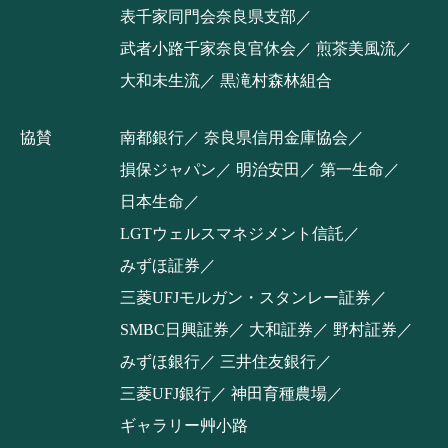
表千家同門会奈良県支部
武者小路千家奈良官休会
煎茶美風流
大和未生流
黒滝村森林組合
協賛
南都銀行
奈良県信用金庫協会
損保ジャパン
明治安田
第一生命
日本生命
LGTウェルスマネジメント信託
みずほ証券
三菱UFJモルガン・スタンレー証券
SMBC日興証券
大和証券
野村証券
みずほ銀行
三井住友銀行
三菱UFJ銀行
神田育種農場
ギャラリー艸小路