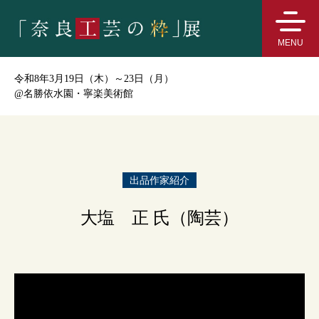
MENU
令和8年3月19日（木）～23日（月）
@
名勝依水園・寧楽美術館
出品作家紹介
大塩 正 氏（陶芸）