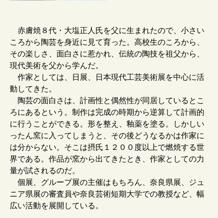
赤膚焼８代・大塩正人氏を父に生まれたので、小さい
ころから陶芸を身近に見て育った。高校生のころから、
その楽しさ、面白さに惹かれ、伝統の陶技を祖父から、
現代美術を父から学んだ。
作家としては、日展、日本現代工芸美術展を中心に活
動してきた。
陶芸の面白さは、計画性と偶然性が同居しているとこ
ろにあるという。制作は完成の時期から逆算して計画的
に行うことができる。形を整え、釉薬を塗る。しかしい
ったん窯に入ってしまうと、その後どうなるかは作家に
は分からない。そこは摂氏１２００度以上で燃焼する世
界である。作品が窯から出てきたとき、作家としての力
量が試されるのだ。
個展、グループ展の主催はもちろん、奈良県展、ジュ
ニア県展の審査員や奈良芸術短期大学での教授など、幅
広い活動を展開している。