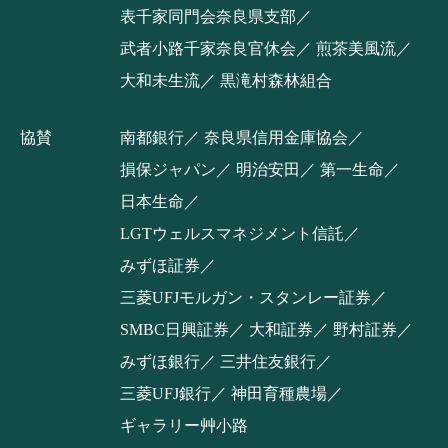
表千家同門会奈良県支部
武者小路千家奈良官休会
煎茶美風流
大和未生流
黒滝村森林組合
協賛
南都銀行
奈良県信用金庫協会
損保ジャパン
明治安田
第一生命
日本生命
LGTウェルスマネジメント信託
みずほ証券
三菱UFJモルガン・スタンレー証券
SMBC日興証券
大和証券
野村証券
みずほ銀行
三井住友銀行
三菱UFJ銀行
神田育種農場
ギャラリー艸小路