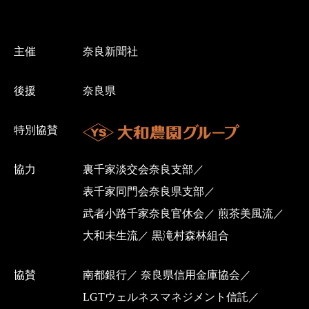
主催
奈良新聞社
後援
奈良県
特別協賛
協力
裏千家淡交会奈良支部
表千家同門会奈良県支部
武者小路千家奈良官休会
煎茶美風流
大和未生流
黒滝村森林組合
協賛
南都銀行
奈良県信用金庫協会
LGTウェルネスマネジメント信託