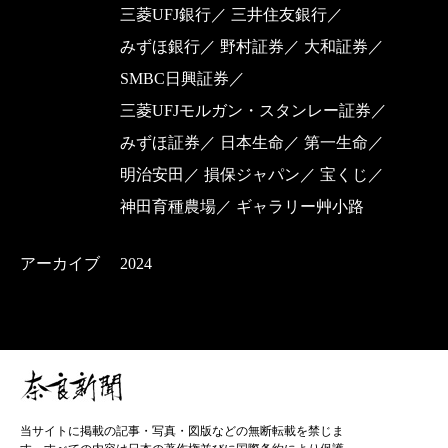
三菱UFJ銀行
三井住友銀行
みずほ銀行
野村証券
大和証券
SMBC日興証券
三菱UFJモルガン・スタンレー証券
みずほ証券
日本生命
第一生命
明治安田
損保ジャパン
宝くじ
神田育種農場
ギャラリー艸小路
アーカイブ
2024
当サイトに掲載の記事・写真・図版などの無断転載を禁じま